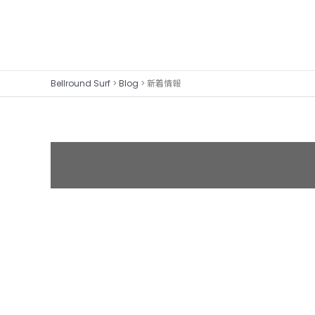
内
容
を
ス
Bellround Surf
>
Blog
>
新着情報
キ
ッ
プ
今
日
も
あ
の