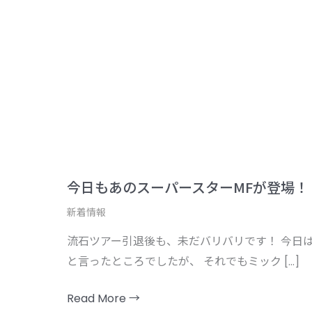
ス
ー
パ
ー
ス
タ
ー
MF
が
今日もあのスーパースターMFが登場！
登
新着情報
場！
流石ツアー引退後も、未だバリバリです！ 今日
と言ったところでしたが、 それでもミック […]
Read More →