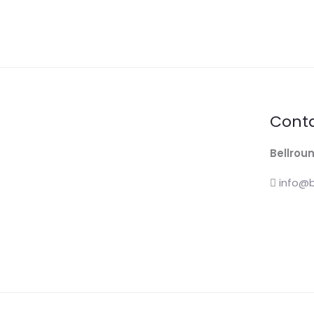
Cont
Bellroun
info@b