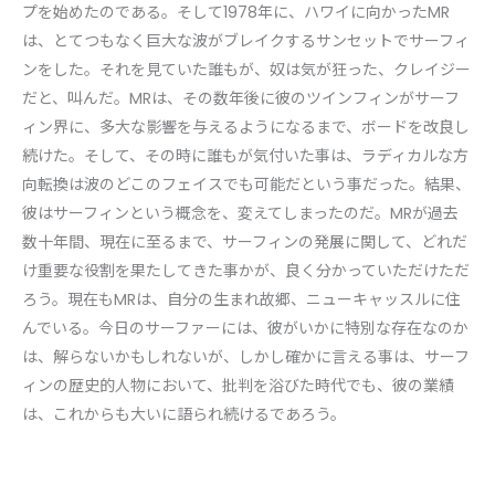
プを始めたのである。そして1978年に、ハワイに向かったMR
は、とてつもなく巨大な波がブレイクするサンセットでサーフィ
ンをした。それを見ていた誰もが、奴は気が狂った、クレイジー
だと、叫んだ。MRは、その数年後に彼のツインフィンがサーフ
ィン界に、多大な影響を与えるようになるまで、ボードを改良し
続けた。そして、その時に誰もが気付いた事は、ラディカルな方
向転換は波のどこのフェイスでも可能だという事だった。結果、
彼はサーフィンという概念を、変えてしまったのだ。MRが過去
数十年間、現在に至るまで、サーフィンの発展に関して、どれだ
け重要な役割を果たしてきた事かが、良く分かっていただけただ
ろう。現在もMRは、自分の生まれ故郷、ニューキャッスルに住
んでいる。今日のサーファーには、彼がいかに特別な存在なのか
は、解らないかもしれないが、しかし確かに言える事は、サーフ
ィンの歴史的人物において、批判を浴びた時代でも、彼の業績
は、これからも大いに語られ続けるであろう。