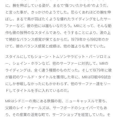
に、腕を伸ばしている姿が、まるで“傷ついたかもめ”のようだ、
と言った事が、きっかけのようでした。恐らくあれほどの腕を伸
ばし、まるで鳥が羽ばたくような優れたライディングをしたサー
ファーなど、彼の他には誰もいなだろう。MRにとって、そんな動
作も彼の独特のなスタイルであり、そうすることにより、波の上
で絶妙なバランス感覚が保てるからだ。1979年から1982年のか
けて、彼のバランス感覚と成績は、他の誰よりも秀でていた。
スタイルにしてもショーン・トムソンやラビット・バーソロミュ
ー、シェイン・ホランなど、他のサーファーに対抗して、MRの
ライディングは、全く違う種類のものだった。そして1979年に彼
が最初のワールド・タイトルを獲得した年に、MRは13戦中9試合
にしか参戦しなかったにもかかわらず、他のサーファー達をリー
ドしてタイトルを手に入れているのだ。
MRはシドニーの南にある鉄鋼の街、ニューキャッスルで育ち、
父親のレイ・チャールズは、サーフボードのシェイパーでもあ
り、その産業の活発な町で、サーフショップを経営していた。そ