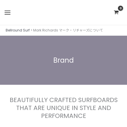
内
容
を
ス
Bellround Surf
>
Mark Richards マーク・リチャーズについて
キ
ッ
プ
Brand
BEAUTIFULLY CRAFTED SURFBOARDS
THAT ARE UNIQUE IN STYLE AND
PERFORMANCE