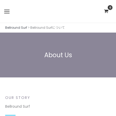
内
容
を
ス
Bellround Surf
>
Bellround Surfについて
キ
ッ
プ
About Us
OUR STORY
Bellround Surf