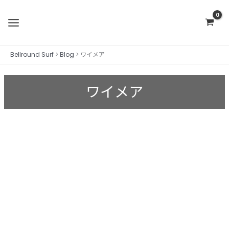
内
容
を
ス
Bellround Surf
>
Blog
>
ワイメア
キ
ッ
プ
ワイメア
Waimea