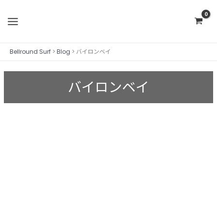
内
容
を
ス
Bellround Surf
>
Blog
>
バイロンベイ
キ
ッ
プ
バイロンベイ
The
Wreck