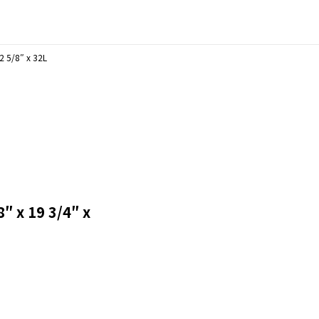
2 5/8″ x 32L
″ x 19 3/4″ x