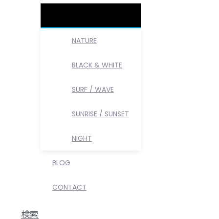
NATURE
BLACK & WHITE
SURF / WAVE
SUNRISE / SUNSET
NIGHT
BLOG
CONTACT
検索